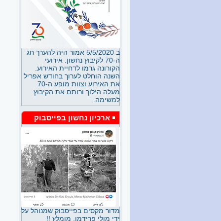
רבות עבדה כגננת וטפחה דור
של גננות שהמשיכו את דרכה.
בשנים האחרונות שמרה על קשר
עם הנוער כשהיא מנהלת את
ספרית הילדים.
ב 5/5/2020 אמור היה להערך חג
לאה גולדברג - דורית פרידמן
ה-70 לקיבוץ נחשון. אירועי
חלק ב
הקורונה גרמו לדחיית האירוע.
הרצאה של דורית פרידמן
השנה הוחלט לערוך בחודש אפריל
ב"משלט 200" בחודש מאי 2026
את האירוע וצוות מופע ה-70
ההרצאה פורסמה בארבעה
מעלה הילוך ורותם את הקיבוץ
חלקים זהו חלק ב.
למשימה.
לאה גולדברג - דורית פרידמן
ארכיון נחשון בפייסבוק
חלק א
הרצאה של דורית פרידמן
ב"משלט 200" בחודש מאי 2026
ההרצאה פורסמה בארבעה
חלקים זהו חלק א.
עמרי ואריק - איחוד הצלה 5/26
אתה חש שמשהו לא בסדר, יש
לך לחץ בחזה, זיעה ניגרת
ממצחך. אתה מתיישב על כיסא,
אולי זה תחושה רגעית, אכלת
מדור מקסים בפייסבוק שמנוהל על
משהו מקולקל או סתם ללא
ידי מולי פרידמן. מומלץ !!
סיבה ברורה. כשהזמן עובר ואין