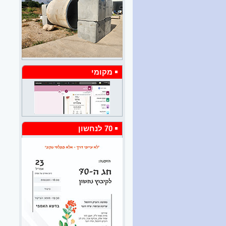
ערב לכבוד צאת הספר הפיכת
חצר 6/26
ביום שבת 13/6 נערך בחדר
האוכל ערב לציון השקת ספרה
של יעל קיני "הפיכת חצר". בלובי
חדר האוכל נתלו תמונות,
שהמוטיב שלהן היה גדר הקיבוץ,
גדר שהייתה מאד משמעותית
מקומי
ליעל ועל כך הרחיבה בהמשך
הערב...
לאה גולדברג - דורית פרידמן
חלק ג
הרצאה של דורית פרידמן
ב"משלט 200" בחודש מאי 2026
70 לנחשון
ההרצאה פורסמה בארבעה
חלקים זהו חלק ג.
הלוויה של נעמה ברזילי 6/26
ביום רביעי 3/6 אחר הצהריים
נטמנה נעמה ברזילי, ליד אריה
בעלה בצל עצי הברוש, עטופה
בבני משפחתה, חברים וילדי
טיפוחיה במהלך שנותיה. נערה
שעזבה את העיר הגדולה תל
אביב ועברה לגור על גבעת
טרשים בסמיכות לגבול. שנים