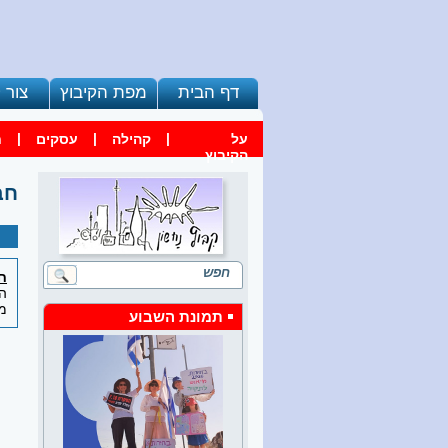
דף הבית
מפת הקיבוץ
צור 
|
|
|
על
קהילה
עסקים
ח
הקיבוץ
חב
ח
המ
מ
תמונת השבוע