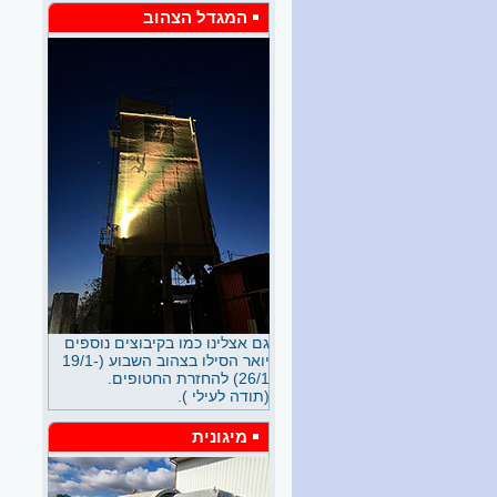
המגדל הצהוב
פרידה מיעל וישראל 7/26
יום אחד קמים בני זוג, חברי
קיבוץ, ומחליטים לעזוב את
ביתם המדהים הנמצא באזור
כפרי, בעל נוף מקצה לקצה
ומחליטים לעבור לעיר הגדולה,
מרוצפת האספלט והאוויר ספוג
עשן המכוניות. האם זה הגיוני?
קציר החיטים בנחשון 6/26
ביום ראשון 21/6, היום הארוך
ביותר בשנה, החל קציר החיטה
בשדות נחשון. שני קומבינים
ירוקים עם שולחן רחב הסתערו
על החלקה שלא מזמן הייתה
מטע השקדים. על מלאכת הקציר
נצחו ממרומי הקומביינים זמל
ויותם. את עגלת הביניים ניהג
גם אצלינו כמו בקיבוצים נוספים
אורי, כולם אנשי "אסיפי בר",
יואר הסילו בצהוב השבוע (19/1-
האגודה המעבדת את מרבית
26/1) להחזרת החטופים.
שדות נחשון. בעוד מספר שנים
(תודה לעילי ).
יסתיים החוזה עם אסיפי בר.
האם יקום דור חדש של חקלאים
מיגונית
בנחשון, שיקח על עצמו את
האתגר? או ששוב נפקיד את
שדותינו בידי אגודה אזורית?