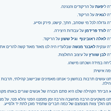
ה ל
יפעת
על הריקודים והנגינה.
ה ל
גאיה
על הריקוד.
ה גדולה לכל מי שסחב, חתך, קישט, פירק וסייע.
דה
לורד פרידמן
על עבודות היצירה.
דה
לאלה ראובינוף
וגיל ששון
על הריקוד.
ה ענקית
לאבנר מנשה
שבלעדיו היה לנו מאוד מאוד קשה להרים את 
דה
לבן שוורץ
על עיצוב החולצות.
יחה במידה ושכחנו מישהו.
מה אישית:
נו עושים תרבות בנחשון כי אנחנו מאמינים שביישוב קהילתי, תרבות 
ילה.
 הביחד הקהילה שלנו היא סתם חבורה של אנשים שגרים באותו מקום
נו משקיעים הרבה מחשבה והרבה זמן מזמננו הפנוי והלא פנוי, על מנת
תנו הולך צוות מצומצם של כמה חברים שתמיד מוכן לתת יד ולסייע.