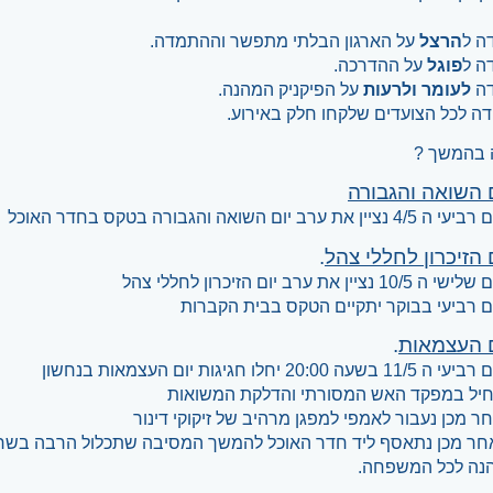
ה ל
הרצל
על הארגון הבלתי מתפשר וההתמדה.
ה ל
פוגל
על ההדרכה.
דה
לעומר ולרעות
על הפיקניק המהנה.
דה לכל הצועדים שלקחו חלק באירוע.
 בהמשך ?
 השואה והגבורה
4/ נציין את ערב יום השואה והגבורה בטקס בחדר האוכל
 הזיכרון לחללי צהל
.
ה 10/5 נציין את ערב יום הזיכרון לחללי צהל
ם רביעי בבוקר יתקיים הטקס בבית הקברות
ם העצמאות
.
11/5 בשעה 20:00 יחלו חגיגות יום העצמאות בנחשון
יל במפקד האש המסורתי והדלקת המשואות
ר מכן נעבור לאמפי למפגן מרהיב של זיקוקי דינור
חר מכן נתאסף ליד חדר האוכל להמשך המסיבה שתכלול הרבה בשר "
נה לכל המשפחה.