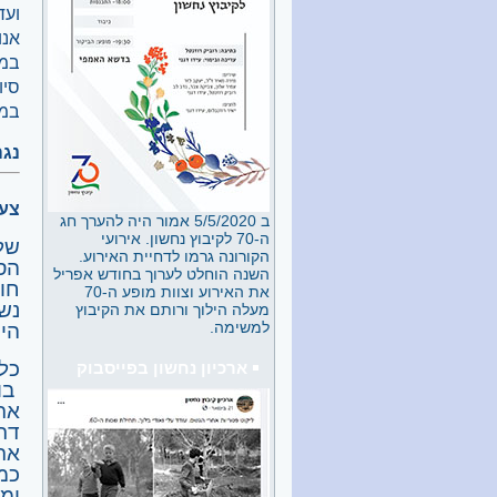
ממצחך. אתה מתיישב על כיסא,
ועד
אולי זה תחושה רגעית, אכלת
אנו
משהו מקולקל או סתם ללא
במי
סיבה ברורה. כשהזמן עובר ואין
שינוי אתה מבין שהפעם זה
סיו
רציני. מרים טלפון ל 101
במי
(מד"א), או 1221 (איחוד הצלה).
תוך זמן קצר מתייצב בביתך
נגה
עומרי שפטס או כל פרמדיק
אחר, שואל מספר שאלות ומזמין
לך אמבולנס ישר למיון. לא מעט
חברים עברו את המסלול הזה....
צעדת נ
ב 5/5/2020 אמור היה להערך חג
ה-70 לקיבוץ נחשון. אירועי
חג הקיבוץ באהל ראשונים
הקורונה גרמו לדחיית האירוע.
5/5/26
השנה הוחלט לערוך בחודש אפריל
ביום שלישי 5/5 נערך ברחבת
חו
את האירוע וצוות מופע ה-70
"אהל הראשונים", טכס לציון 76
נש
מעלה הילוך ורותם את הקיבוץ
שנה להקמת הקיבוץ. באירוע
למשימה.
היו
נכחו מרבית וותיקי הקיבוץ חברי
"משלט 200" ואף מספר חברים,
כל 
ארכיון נחשון בפייסבוק
( זאבן ואברמל‘ה), שפרשו
בו
במהלך הדרך, אבל היו בין מקימי
את
הקיבוץ. האירוע כלל ברכות של
הקיבוץ, (שלומית-דברים שכתבה
דרכ
דורית), חן מנהל הקהילה, לילך
את 
בשם מפעל "ארן" התומך ברוחב
כמ
לב בפרויקט האהל. מאי שם
ומא
הגיחו ילדי הגן בניצוחה של ריקי