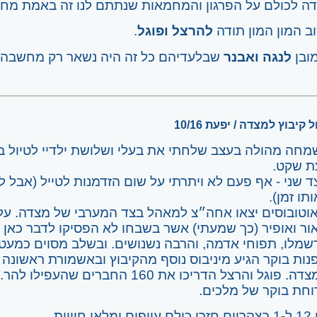
דה לכולם על הפרגון והמחמאות שנתתם לנו זה באמת מח
ב המון המון תודה
להרצל ופוגל
.
מובן
לנגה ואבנר
שבלעדיהם כל זה היה נשאר רק מחשבה.
ל קיבוץ למצדה / יפעת 10/16
מחה מהולה בעצב שלחתי את בעלי ושלושת ילדיי לטיול בל
ת שקט.
 שני - אף פעם לא ויתרתי על שום הזדמנות לטייל (אבל לצ
תו זמן).
 אוטובוסים יצאו אחה״צ למאהל בצד המערבי של מצדה. על 
ור ואופיר (כך שמעתי) אשר בשבחו לא הפסיקו לדבר כאן בב
שמלו, תפוחי אדמה, והרבה נשנושים. ובשלב מסוים כמעט
נות בוקר הגיע מיניבוס נוסף מהקיבוץ ובאשמורת ראשונה 
ממצדה. פוגל והרצל הדריכו את 160 החב
וחת בוקר של מלכים.
ם ומלאי חוויות.