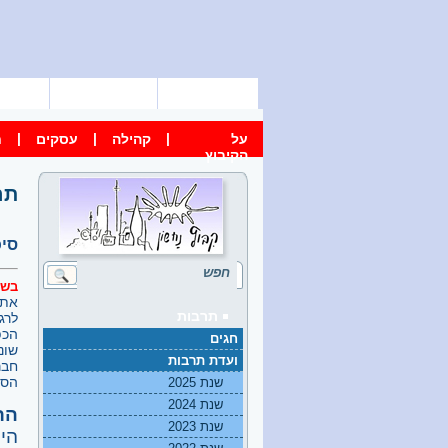
דף הבית
מפת הקיבוץ
צור 
|
|
|
על
קהילה
עסקים
ח
הקיבוץ
תר
סיכו
בשב
את 
תרבות
לרג
חגים
שונ
ועדת תרבות
חבר
הסו
שנת 2025
שנת 2024
הר
שנת 2023
היה