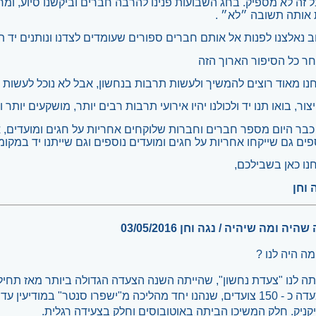
 זה לא מספיק. בחג השבועות פנינו להרבה חברים וביקשנו סיוע, ומר
אותה תשובה ״לא״ .
ב נאלצנו לפנות אל אותם חברים ספורים שעומדים לצדנו ונותנים יד ת
ר כל הסיפור הארוך הזה
נו מאוד רוצים להמשיך ולעשות תרבות בנחשון, אבל לא נוכל לעשות 
צור, בואו תנו יד ולכולנו יהיו אירועי תרבות רבים יותר, מושקעים יותר ו
כבר היום מספר חברים וחברות שלוקחים אחריות על חגים ומועדים, 
פים גם שייקחו אחריות על חגים ומועדים נוספים וגם שייתנו יד במקומ
נו כאן בשבילכם,
 וחן
היה ומה שיהיה / נגה וחן 03/05/2016
מה היה לנו ?
תה לנו "צעדת נחשון", שהייתה השנה הצעדה הגדולה ביותר מאז תחי
בצעדה כ - 150 צועדים, שנהנו יחד מהליכה מ"ישפרו סנטר" במודיעי
קניק. חלק המשיכו הביתה באוטובוסים וחלק בצעידה רגלית.