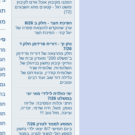
(72)
תוד
הפיכת חצר - חלק ב 8/26
ערב שהוקדש להוצאת ספרה של
מח
יעל קיני - הפיכת חצר
נתן זך - דורית פרידמן חלק ד
סיכו
7/26
חלק מהרצאה של דורית פרידמן
מה 
ב"משלט 200" מועדון ובית של
וותיקי קיבוץ נחשון בניהולן של
חגג
השלומיות, שלומית שניר
ושלומית קודרין, ובעזרתם של
חג 
כלילה דוד שוב ועוד רבים
משפ
וטובים.
גם 
ימי הולדת לילידי מאי יוני
במשלט 7/26
בהכ
חתני וכלות המסיבה: עליזה
נאמן, פוגל, חיה שדמי, זכריה,
תוד
וציונה, מזל טוב !!!
תוד
המסע למנזר לטרון 7/26
ביום חמישי 8/7 יצאו ילדי נחשון
תוד
למסע רגלי למנזר לטרון. במנזר
הם נפגשו עם האב לואיס שאלו
תו