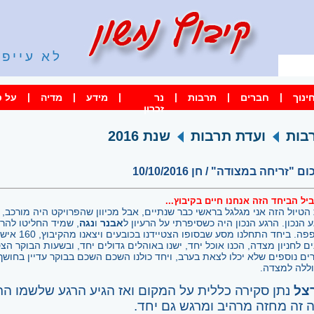
לא עייפי
קשר
|
|
|
|
|
|
ינוך
חברים
תרבות
נר
מידע
מדיה
על ס
זכרון
בות
ועדת תרבות
שנת 2016
ם "זריחה במצודה" / חן 10/10/2016
יל הביחד הזה אנחנו חיים בקיבוץ...
הטיול הזה אני מגלגל בראשי כבר שנתיים, אבל מכיוון שהפרויקט היה מורכב, 
ע הנכון. הרגע הנכון היה כשסיפרתי על הרעיון ל
אבנר
ו
נגה
, שמיד החליטו להר
הכפפה. ביחד התחלנו מסע שבסו
ים לחניון מצדה, הכנו אוכל יחד, ישנו באוהלים גדולים יחד, ובשעות הבוקר הצט
ים נוספים שלא יכלו לצאת בערב, ויחד כולנו השכם השכם בבוקר עדיין בחושך 
ללה למצדה.
צל
נתן סקירה כללית על המקום ואז הגיע הרגע שלשמו התכ
 זה מחזה מרהיב ומרגש גם יחד.