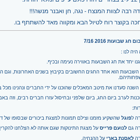
ה רבה לצוות המנצח - נגה, חן ואבנר מנשה!!!
כה בקוצר רוח לטיול הבא ומקווה מאד להשתתף בו.
ם חג שבועות 2016 7/16
היה לנו :
נו יחד את חג השבועות באווירה נעימה ובכיף.
השבועות הוא אחד החגים החשובים בקיבוץ בשנים האחרונות, וגם ה
חותיהם.
השנה סעדנו את מיטב המאכלים שהוכנו על ידי החברים ונהנינו מכל ב
נות לערב ביום החג, ביום שלפני ובחיסול עזרו חברים רבים, וזה ב
ות:
ה ל
פוגל
שהשקיע מזמנו וצילם תמונות למצגת ביכורים שבסופו של דב
ה גם
לנועם פרייס
על מצגת התינוקות שגם אותה לא הצלחנו להקרין.
דה
לאסנת בארי
על ההנחיה.