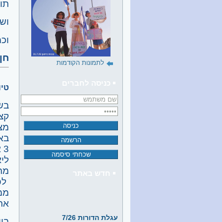
תו
ושו
וכ
חן
לתמונות הקודמות
כניסה לחברים
טיו
בש
קצ
מצד
באו
3
ליא
מר
חדש באתר
לפ
אר
עגלת הדורות 7/26
הפכנו מקיבוץ אוכל אדם לקיבוץ
בין 12 ל-1 בצהריים חזרו כולם עייפי
פושט רגל - קטעים מחג השבעים