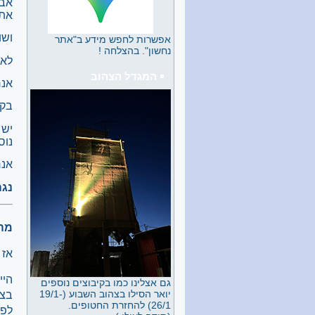
אבל
בנחשון, שיקח על עצמו את
את 
האתגר? או ששוב נפקיד את
שדותינו בידי אגודה אזורית?
ושו
אפשרות לחפש מידע ב"אתר
נחשון". בהצלחה !
ערב לכבוד צאת הספר הפיכת
לאח
חצר 6/26
המגדל הצהוב
ביום שבת 13/6 נערך בחדר
אנח
האוכל ערב לציון השקת ספרה
של יעל קיני "הפיכת חצר". בלובי
בקי
חדר האוכל נתלו תמונות,
שהמוטיב שלהן היה גדר הקיבוץ,
יש 
גדר שהייתה מאד משמעותית
נוס
ליעל ועל כך הרחיבה בהמשך
הערב...
אנח
לאה גולדברג - דורית פרידמן
נגה
חלק ג
הרצאה של דורית פרידמן
ב"משלט 200" בחודש מאי 2026
מה ש
ההרצאה פורסמה בארבעה
חלקים זהו חלק ג.
אז 
הלוויה של נעמה ברזילי 6/26
ביום רביעי 3/6 אחר הצהריים
היי
גם אצלינו כמו בקיבוצים נוספים
נטמנה נעמה ברזילי, ליד אריה
יואר הסילו בצהוב השבוע (19/1-
בעלה בצל עצי הברוש, עטופה
26/1) להחזרת החטופים.
לפי
בבני משפחתה, חברים וילדי