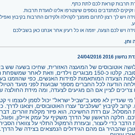
ת תרבות קוראת לכם לתת כתף.
 זקיקים למתנדבים נוספים שיצטרפו אלינו לוועדת תרבות.
דה ויש לך רצון לתרום מזמנך לקהילה ולקידום התרבות בקיבוץ ואפיל
ע.
דה ויש לכם הצעה, יוזמה או כל רעיון אחר אנחנו כאן בשבילכם
 וחן.
חשון 2016 24/04/2016
הסובה, קלטו כ-150 מבוגרים וילדים, וזאת לאחר 
לצות הצעדה המותאמות למידות האנשים, כפי שהוזמנו בע
לחה הודעה לכל החברים מספר שבועות לפני מועד הטיול, 
 צריכים לציין אם הם מגיעים לצעדה, ומה מידת החולצה 
מי שעדיין לא פסע ב"שביל ישראל" יכול לסמן לעצמו וי קט
. קרוב לקיבוץ "שעלבים" עצרו האוטובוסים, ויצאנו לדרך. כר
 המסלול. עם רדת החשיכה, הוא פיזר מקלות זוהרים, דבר
ם. חלקה הראשון של הדרך משקיף על עמק איילון, ופוגל,
הדבר כדי לעצור, ובעזרת הרמקול התלוי על צווארו הסביר 
ובן שהבהיר גם מהם הגידולים הנמצאים בצידה של הדרך. 
ירי עיניים.