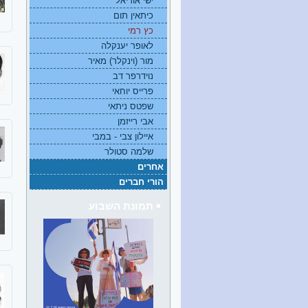
ישי אוריאל
כיתאין תום
כץ רמי
לאופר יענקלה
מור (וינקלר) מאיר
נוידרפר דב
פרייס יוחאי
שפטס ניתאי
אבי רייזמן
איילון צבי - במבי
שלמה סטולר
אחרים
הורי חברים
תמונת השבוע