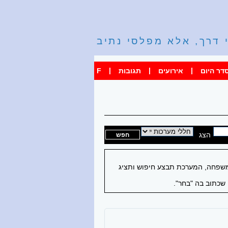
 דרך, אלא מפלסי נתיב
|
|
|
דר היום
אירועים
תגובות
F
הצג
 משפחה, המערכת תבצע חיפוש ותציג
שכתוב בה "בחר".