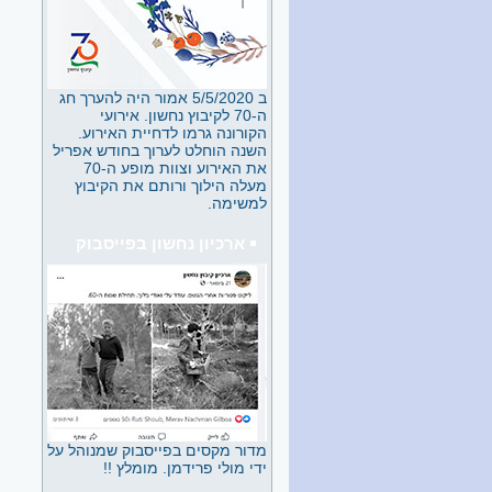
של גננות שהמשיכו את דרכה.
בשנים האחרונות שמרה על קשר
עם הנוער כשהיא מנהלת את
ספרית הילדים.
ב 5/5/2020 אמור היה להערך חג
לאה גולדברג - דורית פרידמן
ה-70 לקיבוץ נחשון. אירועי
חלק ב
הקורונה גרמו לדחיית האירוע.
הרצאה של דורית פרידמן
השנה הוחלט לערוך בחודש אפריל
ב"משלט 200" בחודש מאי 2026
את האירוע וצוות מופע ה-70
ההרצאה פורסמה בארבעה
מעלה הילוך ורותם את הקיבוץ
חלקים זהו חלק ב.
למשימה.
לאה גולדברג - דורית פרידמן
ארכיון נחשון בפייסבוק
חלק א
הרצאה של דורית פרידמן
ב"משלט 200" בחודש מאי 2026
ההרצאה פורסמה בארבעה
חלקים זהו חלק א.
עמרי ואריק - איחוד הצלה 5/26
אתה חש שמשהו לא בסדר, יש
לך לחץ בחזה, זיעה ניגרת
ממצחך. אתה מתיישב על כיסא,
אולי זה תחושה רגעית, אכלת
מדור מקסים בפייסבוק שמנוהל על
משהו מקולקל או סתם ללא
ידי מולי פרידמן. מומלץ !!
סיבה ברורה. כשהזמן עובר ואין
שינוי אתה מבין שהפעם זה