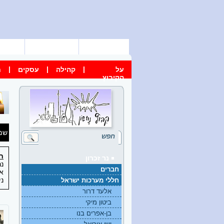
דף הבית
מפת הקיבוץ
צור 
|
|
|
על
קהילה
עסקים
ח
הקיבוץ
שם
חי
נר זכרון
נר
חברים
את
ני
חללי מערכות ישראל
אלעד דרור
ביטון מיקי
בן-אפרים בנו