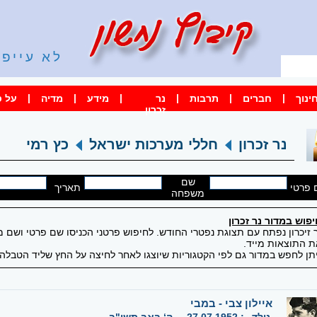
לא עייפי
קשר
|
|
|
|
|
|
ינוך
חברים
תרבות
נר
מידע
מדיה
על ס
זכרון
נר זכרון
חללי מערכות ישראל
כץ רמי
שם
 פרטי
תאריך
משפחה
פוש במדור נר זכרון
 זיכרון נפתח עם תצוגת נפטרי החודש. לחיפוש פרטני הכניסו שם פרטי ושם
 התוצאות מייד.
תן לחפש במדור גם לפי הקטגוריות שיוצגו לאחר לחיצה על החץ שליד הטבלה 
איילון צבי - במבי