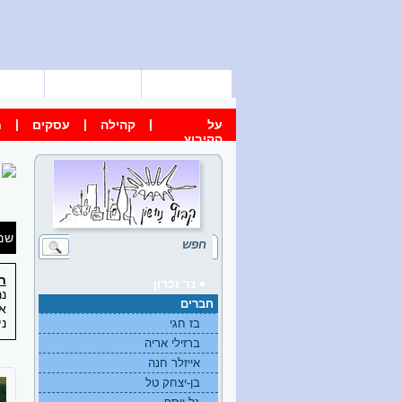
דף הבית
מפת הקיבוץ
צור 
|
|
|
על
קהילה
עסקים
ח
הקיבוץ
שם
חי
נר זכרון
נר
חברים
את
ני
בז חגי
ברזילי אריה
אייזלר חנה
בן-יצחק טל