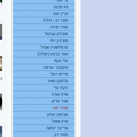
גל יוסף
וויג פנינה
זכרין חנה
מאיר דן - דנל‘ה
מאיר מירה
מוצ‘ניק אביטל
מוצ‘ניק יוסי
מרמלשטיין שמיל
נאור בנימין (יומלה)
עלי נעמי
פוקסבר עורפה
פרייס רחל
נא
קלסקין מאיר
רוקח עדי
שדה אורה
שניר אריק
שפיר חוה
שצ‘ופק יצחק
שרון שאול
שרייבר יוסקה
תמיר דב