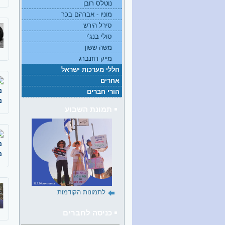
נוטלס רובן
מוניו - אברהם בכר
סירל הירש
סולי בנג‘י
משה ששון
מייק רוזנברג
חללי מערכות ישראל
אחרים
נ
הורי חברים
נ
תמונת השבוע
נ
נ
לתמונות הקודמות
כניסה לחברים