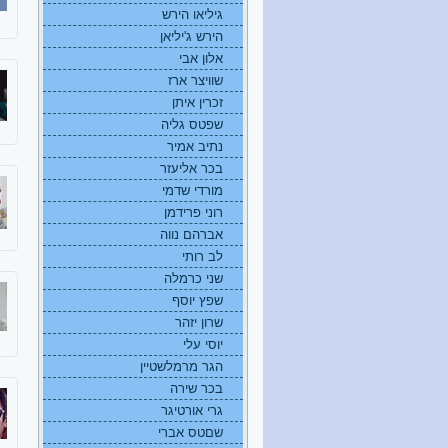
גיליאו הירש
הירש ג'יליאן
אלון אבי
שוויצר ארז
זכרין איתן
שפטס גליה
נתיב אמיר
בכר אליעזר
מורדי שדמי
רוני פרידמן
אברהם נווה
לב רותי
שני כרמלה
שפץ יוסף
שרון יזהר
יוסי עלי
הגר מרמלשטיין
בכר שירה
גרי אורטיגר
שםטס אברי