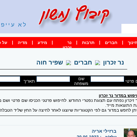
לא עייפי
קשר
|
|
|
|
|
|
ינוך
חברים
תרבות
נר
מידע
מדיה
על ס
זכרון
נר זכרון
חברים
שפיר חוה
שם
 פרטי
תאריך
משפחה
פוש במדור נר זכרון
 זיכרון נפתח עם תצוגת נפטרי החודש. לחיפוש פרטני הכניסו שם פרטי ושם
 התוצאות מייד.
תן לחפש במדור גם לפי הקטגוריות שיוצגו לאחר לחיצה על החץ שליד הטבלה 
ברזילי אריה