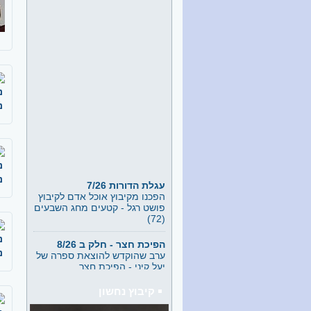
נ
נ
נ
עגלת הדורות 7/26
נ
הפכנו מקיבוץ אוכל אדם לקיבוץ
פושט רגל - קטעים מחג השבעים
(72)
הפיכת חצר - חלק ב 8/26
נ
ערב שהוקדש להוצאת ספרה של
יעל קיני - הפיכת חצר
נ
נתן זך - דורית פרידמן חלק ד
7/26
קיבוץ נחשון
חלק מהרצאה של דורית פרידמן
ב"משלט 200" מועדון ובית של