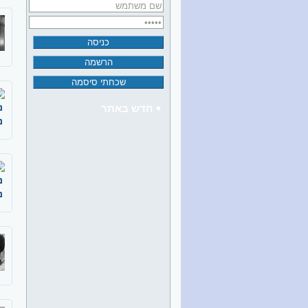
נ
חדש באתר
נ
נ
נ