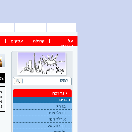
דף הבית
מפת הקיבוץ
צור 
|
|
|
על
קהילה
עסקים
ח
הקיבוץ
שם
חי
נר זכרון
נר
חברים
את
ני
בז חגי
ברזילי אריה
אייזלר חנה
בן-יצחק טל