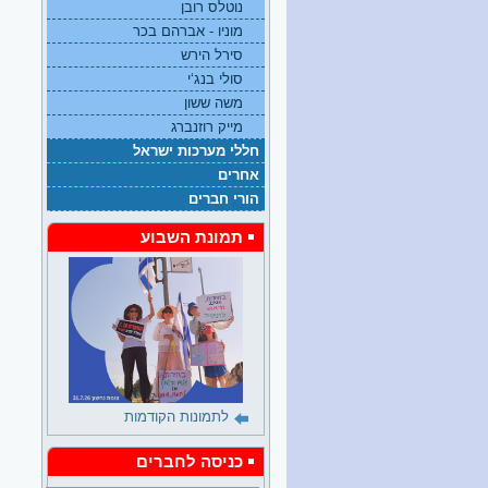
נוטלס רובן
מוניו - אברהם בכר
סירל הירש
סולי בנג‘י
משה ששון
מייק רוזנברג
חללי מערכות ישראל
אחרים
הורי חברים
תמונת השבוע
לתמונות הקודמות
כניסה לחברים