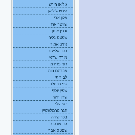
גיליאו הירש
הירש ג'יליאן
אלון אבי
שוויצר ארז
זכרין איתן
שפטס גליה
נתיב אמיר
בכר אליעזר
מורדי שדמי
רוני פרידמן
אברהם נווה
לב רותי
שני כרמלה
שפץ יוסף
שרון יזהר
יוסי עלי
הגר מרמלשטיין
בכר שירה
גרי אורטיגר
שםטס אברי