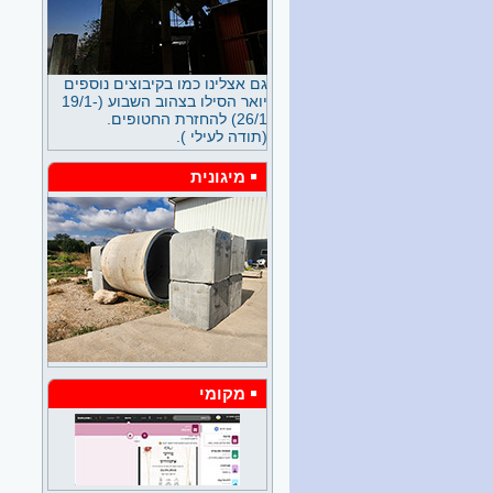
מרוצפת האספלט והאוויר ספוג
עשן המכוניות. האם זה הגיוני?
קציר החיטים בנחשון 6/26
גם אצלינו כמו בקיבוצים נוספים
ביום ראשון 21/6, היום הארוך
יואר הסילו בצהוב השבוע (19/1-
ביותר בשנה, החל קציר החיטה
26/1) להחזרת החטופים.
בשדות נחשון. שני קומבינים
(תודה לעילי ).
ירוקים עם שולחן רחב הסתערו
על החלקה שלא מזמן הייתה
מיגונית
מטע השקדים. על מלאכת הקציר
נצחו ממרומי הקומביינים זמל
ויותם. את עגלת הביניים ניהג
אורי, כולם אנשי "אסיפי בר",
האגודה המעבדת את מרבית
שדות נחשון. בעוד מספר שנים
יסתיים החוזה עם אסיפי בר.
האם יקום דור חדש של חקלאים
בנחשון, שיקח על עצמו את
האתגר? או ששוב נפקיד את
שדותינו בידי אגודה אזורית?
מקומי
ערב לכבוד צאת הספר הפיכת
חצר 6/26
ביום שבת 13/6 נערך בחדר
האוכל ערב לציון השקת ספרה
של יעל קיני "הפיכת חצר". בלובי
חדר האוכל נתלו תמונות,