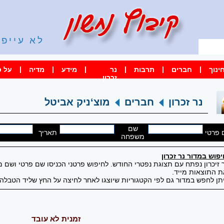
לא עייפי
קשר
|
|
|
|
|
|
ינוך
חברים
תרבות
נר
מידע
מדיה
על ס
זכרון
נר זכרון
חברים
מוצ‘ניק אביטל
שם
 פרטי
תאריך
משפחה
פוש במדור נר זכרון
 זיכרון נפתח עם תצוגת נפטרי החודש. לחיפוש פרטני הכניסו שם פרטי ושם
 התוצאות מייד.
תן לחפש במדור גם לפי הקטגוריות שיוצגו לאחר לחיצה על החץ שליד הטבלה 
זמנית לא עובד