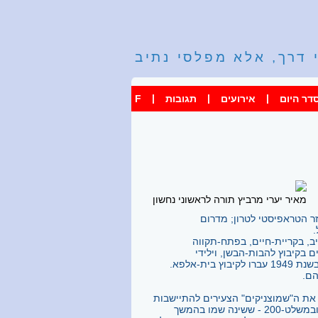
 דרך, אלא מפלסי נתיב
|
|
|
דר היום
אירועים
תגובות
F
מאיר יערי מרביץ תורה לראשוני נחשון
בר לגבול, שכן המנזר הטראפיסטי לטרון; מדרום
, בקריית-חיים, בפתח-תקווה
, התארגנו הצעירים והבוגרים בקיבוץ להבות-הבשן, וילידי
שנת 1931 עברו טירונות במחנה-80. אחר-כך עברו כולם להכשרה בקיבוץ איילון, ובשנת 1949 עברו לקיבוץ בית-אלפא.
הם.
 את ה"שמוצניקים" הצעירים להתיישבות
באזורי-ספר, ועל-הפרק עמדו שלושה מקומות: מעל קיבוץ איילון, בעמק-בית-שאן ובמשלט-200 - ששינה שמו בהמשך