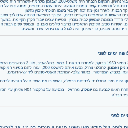
לקיבוץ נחשון. המקום הנבחר היה משלט-200, שבזמן מל
רות-תיל ובתעלות-קשר. במרכז הגבעה היתה עמדת-תצפית, ממנה צפו על תנוע
קר הבנות. לאחר זמן-מה זכה הקיבוץ בשמו הנוכחי קיבוץ נחשון.
ים הראשונות התאפיינו בקשיים רבים, והצורך במציאת פרנסה גרם לכך שחברי
לי הדרך מצומת-שמשון לבית-גוברין, ונטיעת עצים עבור הקרן-הקיימת. במשך
ם. השדות סביב הקיבוץ התאפיינו בריבוי סלעים ואבנים, ובמשך שנים רבות ה
וריד מהם אבנים, כדי שניתן יהיה לגדל בהם גידולי-שדה ומטעים.
שה ימים לפני
‘ניק ואמנון
, לחבלני צה"ל, נסעו איתם למשלט-200, ועזרו להם בפי
נחו בכביש המנדטורי, באזור צלבי-המתכת האנטי-טנקים ליד עץ-הדומים.
ף היום חזרו החבלנים לבסיסם ברמלה, והשאירו את השניים על הגבעה לבדם, 
רת הגיעו לגבעה גם
יומלה,
מהראל - בנסיעה על טרקטור
שניתן ע"י הסוכ
HD5
ר חבר‘ה.
יים לפני
ביום לוהט של חודש מאי 1950 הגיעו 6 נערים בני 18-17 לג