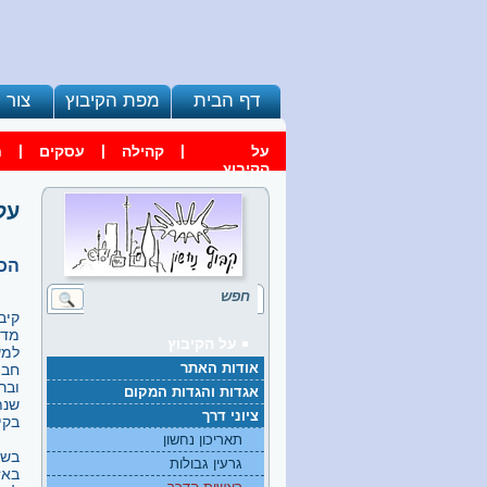
דף הבית
מפת הקיבוץ
צור 
|
|
|
על
קהילה
עסקים
ח
הקיבוץ
על
הכש
על הקיבוץ
למשלט-200 (נחשון), על הכביש
אודות האתר
חבו
אגדות והגדות המקום
ציוני דרך
בקי
תאריכון נחשון
בשל
גרעין גבולות