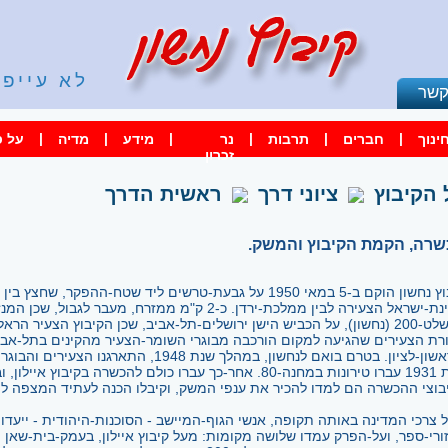
לא עייפי
קשר
|
|
|
|
|
|
ינוך
חברים
תרבות
נר
מידע
מדיה
על ס
זכרון
 הקיבוץ
ציוני דרך
ראשית הדרך
רה, הקמת הקיבוץ והמשק.
קיבוץ נחשון הוקם ב-5 במאי 1950 על גבעת-טרשים ליד שטח-ההפקר, שחצץ בין
מדינת-ישראל הצעירה לבין ממלכת-ירדן. כ-2 ק"מ ממזרח, מע
 הישן ירושלים-תל-אביב, שכן הקיבוץ הצעיר הראל.
רת הצעירים שהגיעה למקום הורכבה מבוגרי השומר-הצעיר מהקינים בתל-אביב
ובראשון-לציון. בטרם בואם לנחשון, במהלך שנת 1948
בוצי ההכשרה הם למדו להכיר את ענפי המשק, וקיבלו הכנה לעתיד המצפה ל
 צרכי המדינה באותה תקופה, אנשי הגוף-המיישב - הסוכנות-היהודית - ייעדו