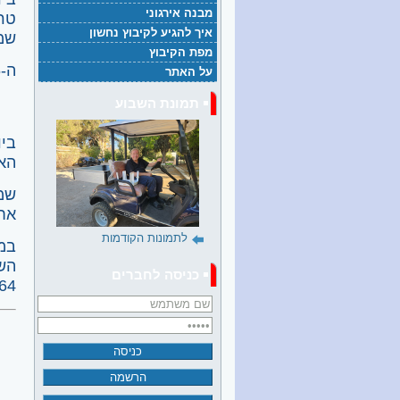
מבנה אירגוני
איך להגיע לקיבוץ נחשון
שמנה כ-100 נערות ונע
מפת הקיבוץ
ה-6 היו:
על האתר
תמונת השבוע
האר
שמ
אחר
לתמונות הקודמות
כניסה לחברים
1964 הגיע "