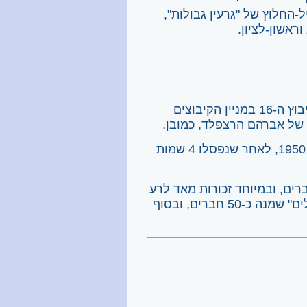
 היה חיל-החלוץ של "גרעין גבולות",
ביום שישי 5 במאי 1950 התקיים חג העלייה על הקרקע, של הקיבוץ ה-16 במניין הקיבוצים
של אברהם הרצפלד, כמובן.
– נקבע בהצבעה בשיחת-הקיבוץ ביוני 1950, לאחר שנפסלו 4 שמות
נות עזבו את הקיבוץ כ-40 חברות וחברים, ובמיוחד זכורות מאד לרע
השנתיים הקשות 1958 ו-1959. ב-1960 הגיע לנחשון "גרעין יבולים" שמנה כ-50 חברים, ובסוף