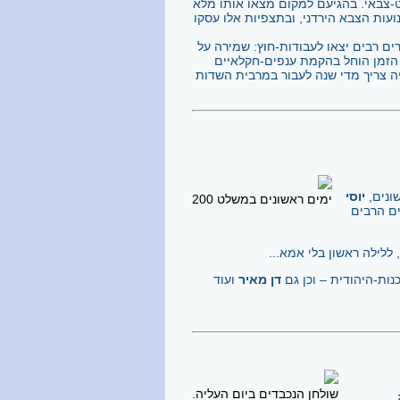
חמת-השחרור היה משלט-צבאי. בהגיעם למקום מצאו אותו מלא
ות הצבא הירדני, ובתצפיות אלו עסקו
ם רבים יצאו לעבודות-חוץ: שמירה על
 הזמן הוחל בהקמת ענפים-חקלאיים
יה צריך מדי שנה לעבור במרבית השדות
יוסי
ימים ראשונים במשלט 200
נוי המוקשים הרבים
ללילה ראשון בלי אמא...
נות-היהודית –
וכן גם
דן מאיר
ועוד
שולחן הנכבדים ביום העליה.
בעה