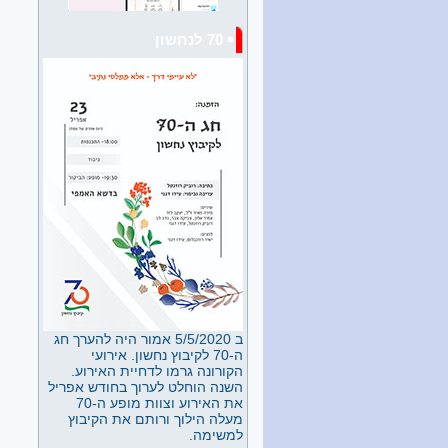
הלוויה של נעמה ברזילי 6/26
70 לנחשון
ביום רביעי 3/6 אחר הצהריים
נטמנה נעמה ברזילי, ליד אריה
בעלה בצל עצי הברוש, עטופה
בבני משפחתה, חברים וילדי
טיפוחיה במהלך שנותיה. נערה
שעזבה את העיר הגדולה תל
אביב ועברה לגור על גבעת
טרשים בסמיכות לגבול. שנים
רבות עבדה כגננת וטפחה דור
של גננות שהמשיכו את דרכה.
בשנים האחרונות שמרה על קשר
עם הנוער כשהיא מנהלת את
ספרית הילדים.
לאה גולדברג - דורית פרידמן
חלק ב
הרצאה של דורית פרידמן
ב"משלט 200" בחודש מאי 2026
ב 5/5/2020 אמור היה להערך חג
ההרצאה פורסמה בארבעה
ה-70 לקיבוץ נחשון. אירועי
חלקים זהו חלק ב.
הקורונה גרמו לדחיית האירוע.
השנה הוחלט לערוך בחודש אפריל
לאה גולדברג - דורית פרידמן
את האירוע וצוות מופע ה-70
חלק א
מעלה הילוך ורותם את הקיבוץ
הרצאה של דורית פרידמן
למשימה.
ב"משלט 200" בחודש מאי 2026