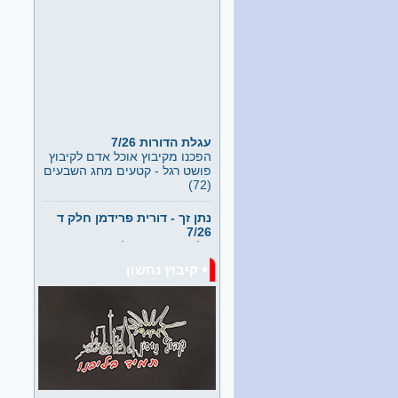
עגלת הדורות 7/26
הפכנו מקיבוץ אוכל אדם לקיבוץ
פושט רגל - קטעים מחג השבעים
(72)
נתן זך - דורית פרידמן חלק ד
7/26
חלק מהרצאה של דורית פרידמן
ב"משלט 200" מועדון ובית של
וותיקי קיבוץ נחשון בניהולן של
השלומיות, שלומית שניר
קיבוץ נחשון
ושלומית קודרין, ובעזרתם של
כלילה דוד שוב ועוד רבים
וטובים.
ימי הולדת לילידי מאי יוני
במשלט 7/26
חתני וכלות המסיבה: עליזה
נאמן, פוגל, חיה שדמי, זכריה,